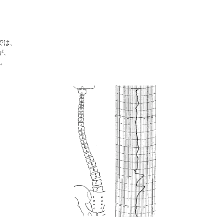
では、
が、
す。