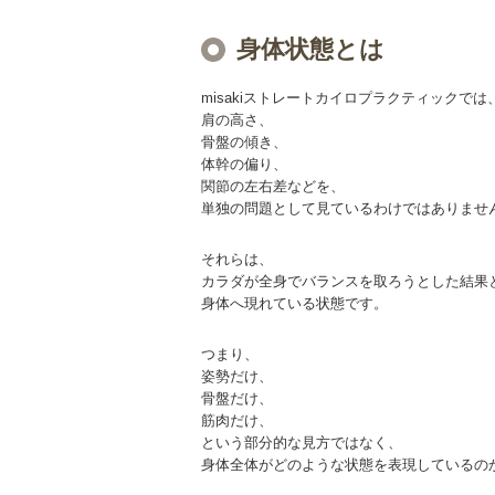
身体状態とは
misakiストレートカイロプラクティックでは
肩の高さ、
骨盤の傾き、
体幹の偏り、
関節の左右差などを、
単独の問題として見ているわけではありませ
それらは、
カラダが全身でバランスを取ろうとした結果
身体へ現れている状態です。
つまり、
姿勢だけ、
骨盤だけ、
筋肉だけ、
という部分的な見方ではなく、
身体全体がどのような状態を表現しているの