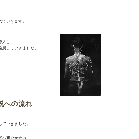
、
めていきます。
へ導入し、
発展していきました。
）学説への流れ
していきました。
係へ研究が進み、