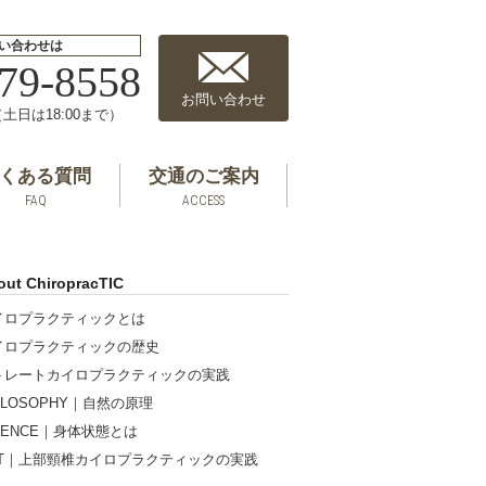
い合わせは
79-8558
お問い合わせ
0（土日は18:00まで）
くある質問
交通のご案内
FAQ
ACCESS
out ChiropracTIC
イロプラクティックとは
イロプラクティックの歴史
トレートカイロプラクティックの実践
ILOSOPHY｜自然の原理
IENCE｜身体状態とは
RT｜上部頸椎カイロプラクティックの実践