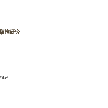
、
上部頸椎研究
変化が、