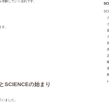
を理解していく流れです。
S
SC
、
ます。
SCIENCEの始まり
ていました。