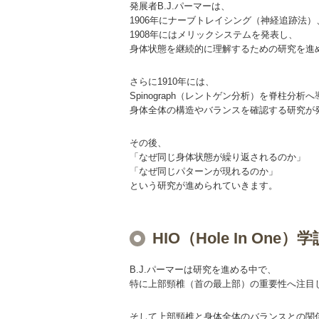
発展者B.J.パーマーは、
1906年にナーブトレイシング（神経追跡法）
1908年にはメリックシステムを発表し、
身体状態を継続的に理解するための研究を進
さらに1910年には、
Spinograph（レントゲン分析）を脊柱分析
身体全体の構造やバランスを確認する研究が
その後、
「なぜ同じ身体状態が繰り返されるのか」
「なぜ同じパターンが現れるのか」
という研究が進められていきます。
HIO（Hole In One
B.J.パーマーは研究を進める中で、
特に上部頸椎（首の最上部）の重要性へ注目
そして上部頸椎と身体全体のバランスとの関