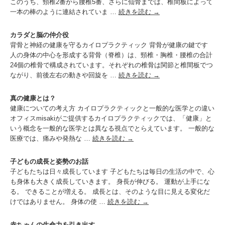
このうち、頸椎2番から腰椎5番、さらに仙骨までは、椎間板によって
一本の棒のように連結されていま …
続きを読む
→
カラダと脳の仲介役
背骨と神経の健康を守るカイロプラクティック 背骨が健康の鍵です
人の身体の中心を形成する背骨（脊椎）は、頸椎・胸椎・腰椎の合計
24個の椎骨で構成されています。それぞれの椎骨は関節と椎間板でつ
ながり、前後左右の動きや回旋を …
続きを読む
→
真の健康とは？
健康についての考え方 カイロプラクティックと一般的な医学との違い
オフィスmisakiがご提供するカイロプラクティックでは、「健康」と
いう概念を一般的な医学とは異なる視点でとらえています。 一般的な
医療では、痛みや発熱な …
続きを読む
→
子どもの成長と姿勢のお話
子どもたちは日々成長しています 子どもたちは毎日の生活の中で、心
も身体も大きく成長していきます。 身長が伸びる。 運動が上手にな
る。 できることが増える。 成長とは、そのような目に見える変化だ
けではありません。 身体の使 …
続きを読む
→
赤ちゃんの生命力を引き出す