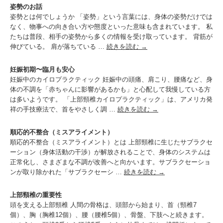
姿勢のお話
姿勢とは何でしょうか 「姿勢」という言葉には、身体の姿勢だけでは
なく、物事への向き合い方や態度といった意味も含まれています。 私
たちは普段、相手の姿勢から多くの情報を受け取っています。 背筋が
伸びている。 肩が落ちている …
続きを読む
→
妊娠初期〜臨月も安心
妊娠中のカイロプラクティック 妊娠中の頭痛、肩こり、腰痛など、身
体の不調を「赤ちゃんに影響があるかも」と心配して我慢している方
は多いようです。 「上部頸椎カイロプラクティック」は、アメリカ発
祥の手技療法で、首をやさしく調 …
続きを読む
→
順応的不整合（ミスアライメント）
順応的不整合（ミスアライメント）とは 上部頸椎に生じたサブラクセ
ーション（身体活動の干渉）が解放されることで、身体のシステムは
正常化し、さまざまな不調が改善へと向かいます。サブラクセーショ
ンが取り除かれた「サブラクセーシ …
続きを読む
→
上部頸椎の重要性
頭を支える上部頸椎 人間の骨格は、頭部から始まり、首（頸椎7
個）、胸（胸椎12個）、腰（腰椎5個）、骨盤、下肢へと続きます。