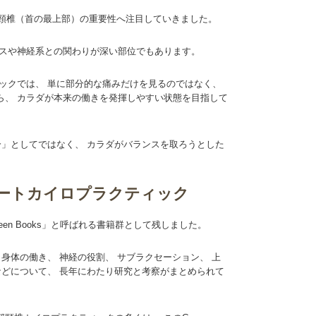
上部頸椎（首の最上部）の重要性へ注目していきました。
ンスや神経系との関わりが深い部位でもあります。
ックでは、 単に部分的な痛みだけを見るのではなく、
ら、 カラダが本来の働きを発揮しやすい状態を目指して
分」としてではなく、 カラダがバランスを取ろうとした
ストレートカイロプラクティック
een Books」と呼ばれる書籍群として残しました。
身体の働き、 神経の役割、 サブラクセーション、 上
などについて、 長年にわたり研究と考察がまとめられて