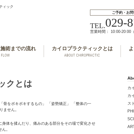
クティック
ご予約・お問
029-8
TEL.
営業時間： 10:00-20:0
ら施術までの流れ
カイロプラクティックとは
よ
FLOW
ABOUT CHIROPRACTIC
Ab
ックとは
カ
カ
ス
「骨をボキボキするもの」 「姿勢矯正」 「整体の一
りません。
PH
SC
に身体を揉んだり、痛みのある部分をその場で変化させ
A
せん。