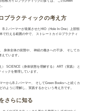
頸椎カイロプラクティックの多くは、 このGreen
た。
カイロプラクティックの考え方
.J.パーマーが発展させたHIO（Hole In One）上部頸
本で行える範囲の中で、 ストレートカイロプラクティ
、 身体全体の状態や、 神経の働きへの干渉、 そしてカ
考えています。
（考え） SCIENCE（身体状態を理解する） ART（実践） と
ティックを整理しています。
からB.J.パーマー、 そしてGreen Booksへと続くカ
でどのように理解し、実践するかという考え方です。
をさらに知る