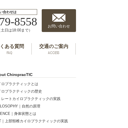
い合わせは
79-8558
お問い合わせ
0（土日は18:00まで）
くある質問
交通のご案内
FAQ
ACCESS
out ChiropracTIC
イロプラクティックとは
イロプラクティックの歴史
トレートカイロプラクティックの実践
ILOSOPHY｜自然の原理
IENCE｜身体状態とは
RT｜上部頸椎カイロプラクティックの実践