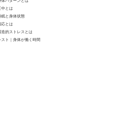
身体パターンとは
正中とは
睡眠と身体状態
適応とは
構造的ストレスとは
レスト｜身体が働く時間