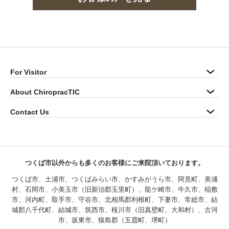
For Visitor
About ChiropracTIC
Contact Us
つくば市以外からも多くのお客様にご来院頂いております。
つくば市、土浦市、つくばみらい市、かすみがうら市、阿見町、美浦
村、石岡市、小美玉市（旧新治郡玉里町）、龍ケ崎市、牛久市、稲敷
市、河内町、取手市、守谷市、北相馬郡利根町、下妻市、常総市、結
城郡八千代町、結城市、筑西市、桜川市（旧真壁町、大和村）、古河
市、坂東市、猿島郡（五霞町、堺町）